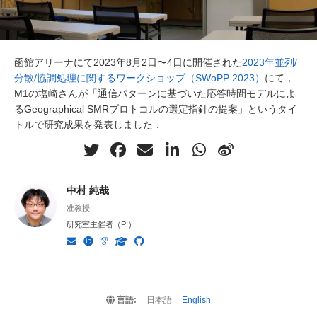
函館アリーナにて2023年8月2日〜4日に開催された
2023年並列/
分散/協調処理に関するワークショップ（SWoPP 2023）
にて，
M1の塩崎さんが「通信パターンに基づいた応答時間モデルによ
るGeographical SMRプロトコルの選定指針の提案」というタイ
トルで研究成果を発表しました．
中村 純哉
准教授
研究室主催者（PI）
言語:
日本語
English